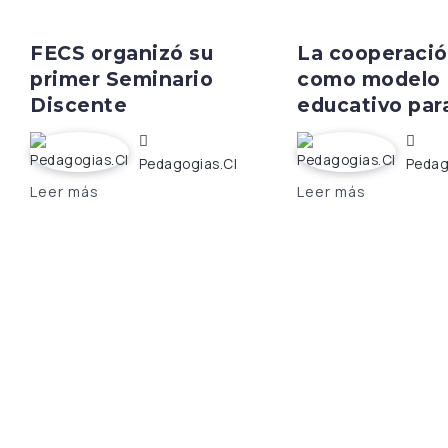
FECS organizó su
La cooperaci
primer Seminario
como modelo
Discente
educativo para
Pedagogias.cl
Pedag
Leer más
Leer más