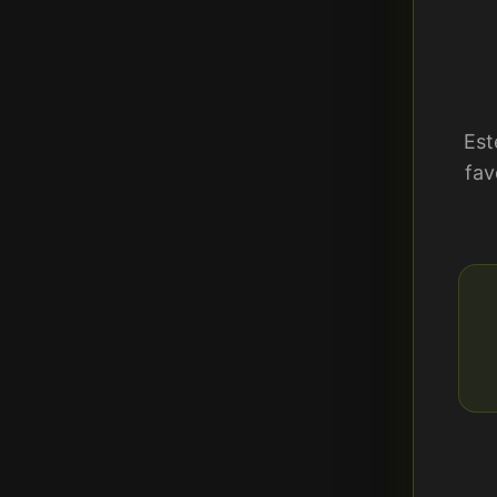
Est
fav